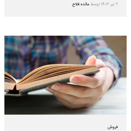
9 تیر 1403
توسط
مائده فلاح
فروش