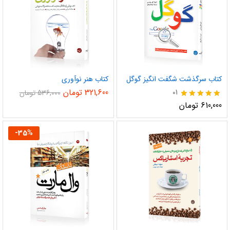
کتاب سرگذشت شگفت انگیز گوگل
کتاب هنر نوآوری
321,600
تومان
01
536,000
تومان
نمره
610,000
تومان
5.00
از 5
-
35
%