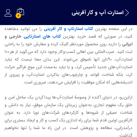
استارت آپ و کار آفرینی
0
در این صفحه بهترین
کتاب استارتاپ و کار آفرینی
را می توانید مشاهده
کنید، در صورتی که قصد خرید بهترین
کتاب های استارتاپی
خارجی و
ایرانی
را دارید روی محصول موردنظر کلیک کرده و سفارش خود را به راحتی
ثبت کنید. ضرب المثلی بین اهالی کسب و کار وجود دارد که می گوید از هر 100
استارت آپ، 90 تای آنها ناموفق می شوند. این بدان معنا نیست که نباید
استارت آپ های جدید تأسیس کرد، و یا نباید به سمت این موج فراگیر حرکت
کرد، بلکه شناخت قواعد و چارچوب های بنا کردن استارت آپ، و پیروی از
اندیشه هایی که امکان موفقیت را افزایش می دهند، ضروری است.
از این رو، در دنیای آکنده از وسوسۀ استارت آپ ها پیدا کردن یک ساحل امن و
خلق یک مفهوم تجاری به عنوان زیربنای یک سازمان موفق، نیاز به دانش و
شناخت عمیقی از شیوه ها و کارکردهای شرکت های نوپا دارد. به عنوان
کارآفرین اولین قدم شما برای راه اندازی یک کسب و کار و ایجاد بستری برای
درآمدزایی، مطالعه و پژوهش است. در این راه ما شما را تنها نخواهیم
گذاشت.