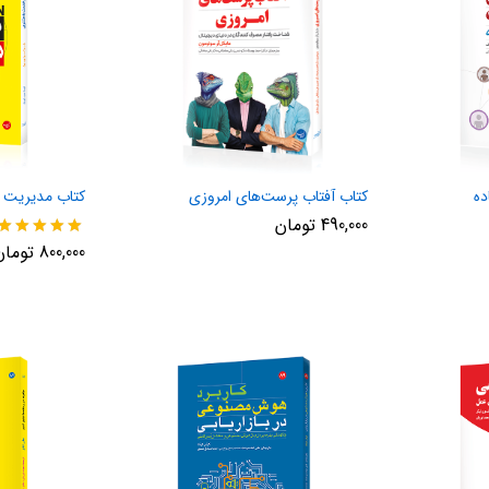
ده
کتاب آفتاب پرست‌های امروزی
کتاب مدیریت 
490,000
تومان
نمره
800,000
تومان
5.00
از 5