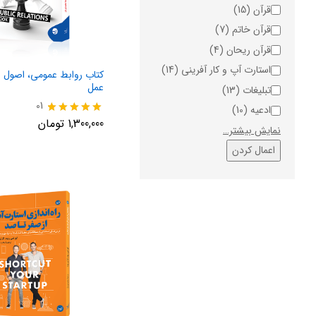
قرآن
(15)
قرآن خاتم
(7)
قرآن ریحان
(4)
استارت آپ و کار آفرینی
(14)
کتاب روابط عمومی، اصول و
عمل
تبلیغات
(13)
01
ادعیه
(10)
نمره
1,300,000
تومان
نمایش بیشتر…
5.00
از 5
اعمال کردن