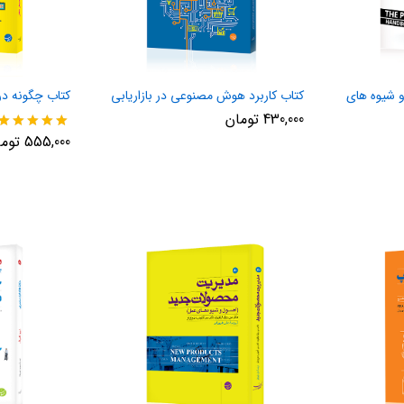
 شیوه های
کتاب کاربرد هوش مصنوعی در بازاریابی
کتاب چگونه در 
430,000
تومان
نمره
555,000
توم
5.00
از 5