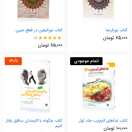
کتاب نورالرضا
کتاب نورالیقین در قطع جیبی
75,000
تومان
01
نمره
85,000
تومان
5.00
از 5
اتمام موجودی
%
30
-
کتاب غذاهای کم‌چرب جلد اول
کتاب چگونه با کارمندان بدقلق رفتار
کنیم
100,000
تومان