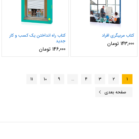
کتاب مربیگری افراد
کتاب راه انداختن یک کسب و کار
جدید
143,000
تومان
146,000
تومان
11
10
9
…
4
3
2
1
صفحه بعدی