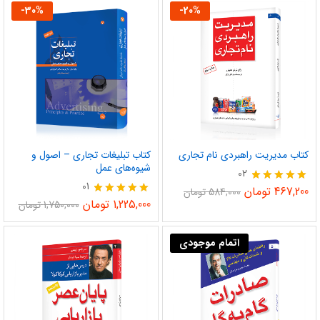
-
30
%
-
20
%
کتاب مدیریت راهبردی نام تجاری
کتاب تبلیغات تجاری – اصول و
شیوه‌های عمل
02
01
نمره
467,200
تومان
584,000
تومان
5.00
نمره
1,225,000
تومان
1,750,000
تومان
از 5
5.00
از 5
اتمام موجودی