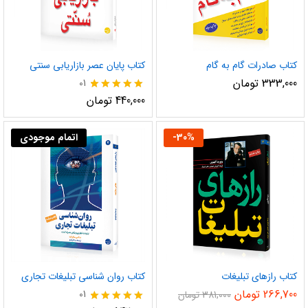
کتاب صادرات گام به گام
کتاب پایان عصر بازاریابی سنتی
333,000
تومان
01
نمره
440,000
تومان
5.00
از 5
%
30
-
اتمام موجودی
کتاب رازهای تبلیغات
کتاب روان‌ شناسی تبلیغات تجاری
266,700
تومان
01
381,000
تومان