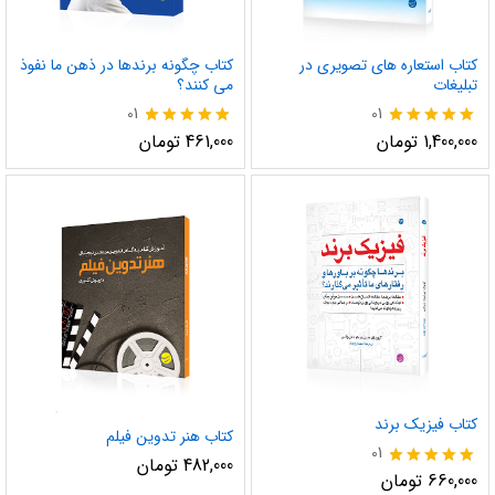
کتاب استعاره های تصویری در
کتاب چگونه برندها در ذهن ما نفوذ
تبلیغات
می کنند؟
01
01
نمره
نمره
1,400,000
تومان
461,000
تومان
5.00
5.00
از 5
از 5
کتاب فیزیک برند
کتاب هنر تدوین فیلم
01
482,000
تومان
نمره
660,000
تومان