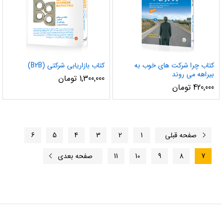
کتاب چرا شرکت های خوب به
کتاب بازاریابی شرکتی (B2B)
بیراهه می روند
1,300,000
تومان
420,000
تومان
صفحه قبلی
1
2
3
4
5
6
7
8
9
10
11
صفحه بعدی