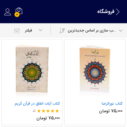
فروشگاه
0
مرتب سازی بر اساس جدیدترین
فیلتر
کتاب نورالرضا
کتاب آیات انفاق در قرآن کریم
75,000
تومان
01
نمره
75,000
تومان
5.00
از 5