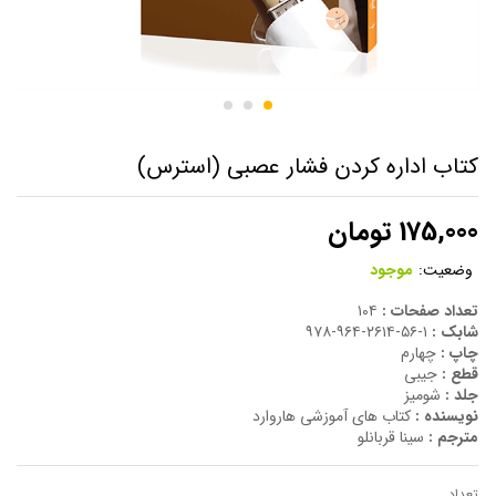
کتاب اداره کردن فشار عصبی (استرس)
175,000
تومان
وضعیت:
موجود
تعداد صفحات :
۱۰۴
شابک :
۱-۵۶-۲۶۱۴-۹۶۴-۹۷۸
چاپ :
چهارم
قطع :
جیبی
جلد :
شومیز
نویسنده :
کتاب های آموزشی هاروارد
مترجم :
سینا قربانلو
تعداد