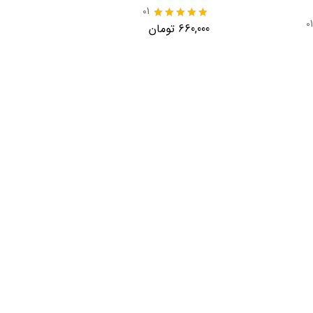
01
01
نمره
660,000
تومان
5.00
از 5