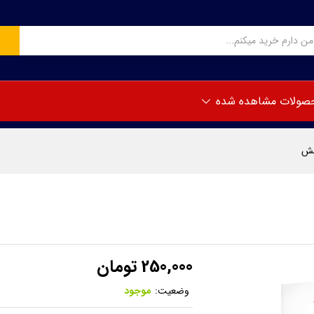
ربخش
صولات مشاهده شده
خش
250,000
تومان
وضعیت:
موجود