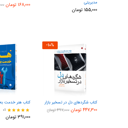
مدیریتی
168,000
تومان
000
155,000
تومان
-
10
%
کتاب شگردهای دل در تسخیر بازار
کتاب هنر خدمت به
447,300
تومان
01
497,000
تومان
نمره
391,000
تومان
5.00
از 5