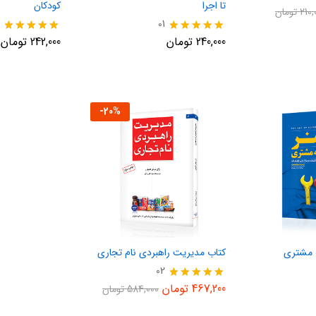
تا اجرا
کودکان
210,
تومان
01
نمره
نمره
240,000
تومان
242,000
تومان
5.00
5.00
از 5
از 5
-
20
%
 مشتری
کتاب مدیریت راهبردی نام تجاری
02
نمره
467,200
تومان
584,000
تومان
5.00
از 5