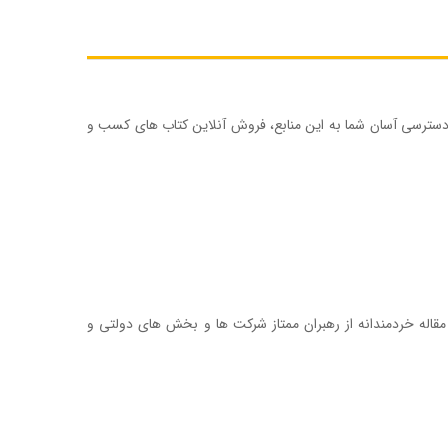
 دسترسی آسان شما به این منابع، فروش آنلاین کتاب های کسب و
سخ این سوال را می توانید در سلسله کتاب های “درس های تجربه شده” پیدا کنید. هر جلد از این مجموعه در عین ایجاز و جذابیت، ۱۲ الی ۱۴ مقاله خردمندانه از رهبران ممتاز شرکت ها و بخش های دولتی و