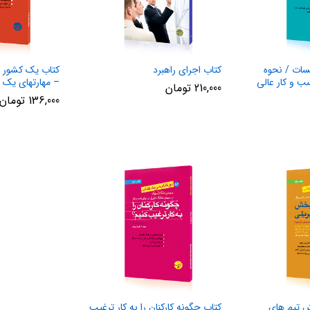
سات / نحوه
کتاب اجرای راهبرد
کتاب یک کشور
 و کار عالی
– مهارتهای یک م
210,000
تومان
136,000
تومان
ش تیم های
کتاب چگونه کارکنان را به کار ترغیب