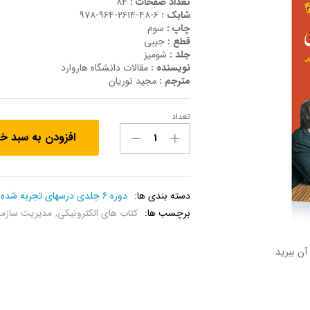
تعداد صفحات :
۸۴
شابک :
۶-۴۸-۲۶۱۴-۹۶۴-۹۷۸
چاپ :
سوم
قطع :
جیبی
جلد :
شومیز
نویسنده :
مقالات دانشگاه هاروارد
مترجم :
مجید نوریان
تعداد
کتاب
افزودن به سبد خ
الگو
بودن
در
رهبری
دسته بندی ها:
دوره ۶ جلدی درسهای تجربه شده
,
سازمان
برچسب ها:
کتاب های الکترونیکی
,
مدیریت سازما
عدد
آن ببرید