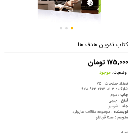
کتاب تدوین هدف ها
175,000
تومان
وضعیت:
موجود
تعداد صفحات :
۷۵
شابک :
۳-۸۱-۲۶۱۴-۹۶۴-۹۷۸
چاپ :
دوم
قطع :
جیبی
جلد :
شومیز
نویسنده :
مجموعه مقالات هاروارد
مترجم :
سینا قربانلو
تعداد