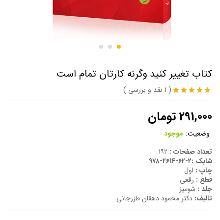
کتاب تغییر کنید وگرنه کارتان تمام است
(
1
نقد و بررسی
)
1
امتیاز
5.00
از 5 امتیاز
291,000
تومان
مشتری
وضعیت:
موجود
تعداد صفحات :
۱۹۲
شابک :۲-۶۲-۲۶۱۴-۹۷۸
چاپ :
اول
قطع :
رقعی
جلد :
شومیز
تالیف:
دکتر محمود دهقان طزرجانی