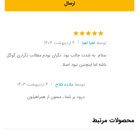
نمره
5
از 5
توسط
لعیا لعیا
4 اردیبهشت 1403
سلام. به شدت جالب بود. نگران بودم مطالب تگراری گوگل
باشه اما اینچنین نبود اصلا.
توسط
مائده فلاح
4 اردیبهشت 1403
درود بر شما ، ممنون از همراهیتون.
محصولات مرتبط