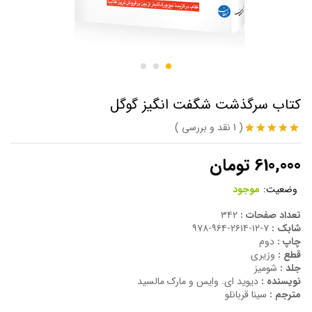
کتاب سرگذشت شگفت انگیز گوگل
(
1
نقد و بررسی
)
1
امتیاز
5.00
از 5 امتیاز
610,000
تومان
مشتری
وضعیت:
موجود
تعداد صفحات :
۳۴۲
شابک :
۷-۱۲-۲۶۱۴-۹۶۴-۹۷۸
چاپ :
دوم
قطع :
وزیری
جلد :
شومیز
نویسنده :
دیوید ای. وایس و مارک مالسید
مترجم :
سینا قربانلو