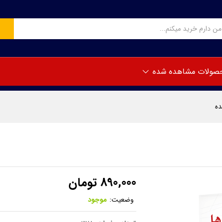
ده
صولات مشاهده شده
ده
890,000
تومان
وضعیت:
موجود