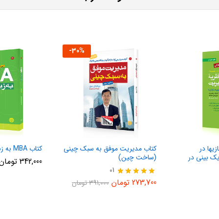
-
30
%
زیها در
کتاب مدیریت موفق به سبک چینی
کتاب MBA به زبان ساده
یک بینی در
(ساخت چین)
342,000
تومان
01
نمره
273,700
تومان
391,000
تومان
5.00
از 5