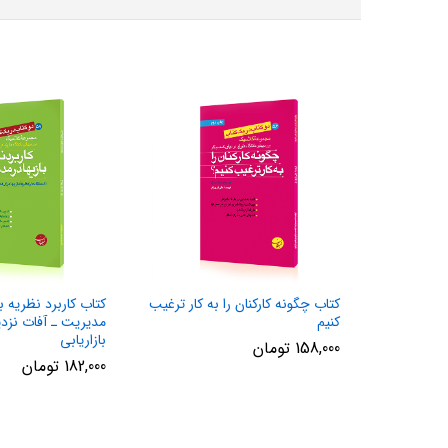
کتاب چگونه کارکنان را به کار ترغیب
کتاب کاربرد نظریه با
کنیم
مدیریت ـ آفات نزد
بازاریابی
158,000
تومان
182,000
تومان