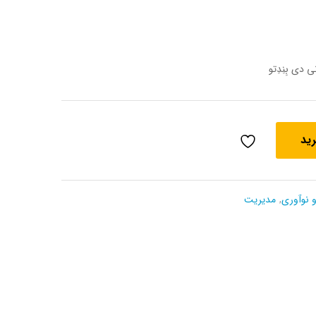
دی بِنِدِتو
رید
 نوآوری
,
مدیریت