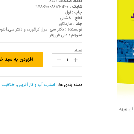
تعداد صفحات :
۸۰۰
شابک :
۰-۱۴-۸۶۸۹-۶۰۰-۹۷۸
چاپ :
اول
قطع :
خشتی
جلد :
هاردکاور
نویسنده :
دکتر سی. مرل کرافورد، و دکتر سی.آنتونی 
مترجم :
علی فروزفر
تعداد
کتاب
افزودن به سبد خ
مدیریت
محصولات
جدید
عدد
دسته بندی ها:
استارت آپ و کار آفرینی
,
خلاقیت و
آن ببرید