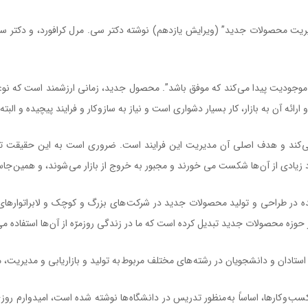
ريت محصولات جديد” (ويرايش يازدهم) نوشته دکتر سی. مرل کرافورد، و دکتر سی.آنتون
جوديت پيدا می کند که موفق باشد”. محصول جديد، زمانی ارزشمند است که نوعی م
ئه آن به بازار، کار بسيار دشواری است و نياز به ساز و کار و فرايند پيچيده و البته
می کند و هدف اصلی آن مديريت اين فرايند است. ضروری است به اين حقيقت توج
ته شده در طراحی و توليد محصولات جديد در شرکت های بزرگ و کوچک و لابراتواره
 حوزه محصولات جديد تبديل کرده است که ما در زندگی روزمرّه از آن ها استفاده می
استادان و دانشجويان در رشته های مختلف مربوط به توليد و بازاريابی و مديريت، م
يزان کسب و کارها، اساساً به منظور تدريس در دانشگاه ها نوشته شده است، اميدوا