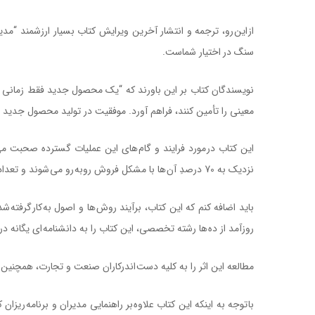
از اين رو، ترجمه و انتشار آخرين ويرايش کتاب بسيار ارزشمند “مدي
سنگ در اختيار شماست.
نويسندگان کتاب بر اين باورند که “يک محصول جديد فقط زمانی مو
معينی را تأمين کنند، فراهم آورد. موفقيت در توليد محصول جديد و ارا
اين کتاب در مورد فرايند و گام های اين عمليات گسترده صحبت 
نزديک به 70 درصدِ آن ها با مشکل فروش روبه رو می شوند و تعداد زيادی از آن ها شکست می خورند و مجبور به خروج از بازار می شوند، و همين جاست که به اهميت اين کتاب باارزش پی می بريم.
بايد اضافه کنم که اين کتاب، برآيند روش ها و اصول به کار گرف
روزآمد از ده ها رشته تخصصی، اين کتاب را به دانشنامه ای يگانه در
مطالعه اين اثر را به کليه دست اندرکاران صنعت و تجارت، همچنين 
با توجه به اينکه اين کتاب علاوه بر راهنمايی مديران و برنامه ر