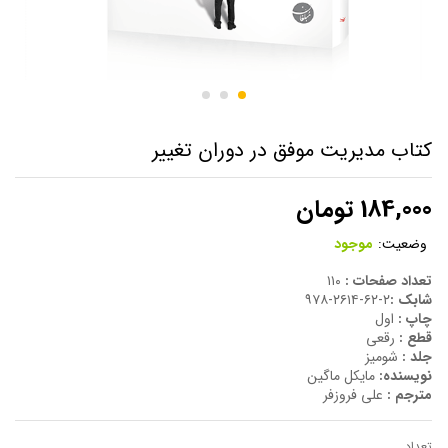
کتاب مدیریت موفق در دوران تغییر
184,000
تومان
وضعیت:
موجود
تعداد صفحات :
۱۱۰
شابک :
۲-۶۲-۲۶۱۴-۹۷۸
چاپ :
اول
قطع :
رقعی
جلد :
شومیز
نویسنده:
مایکل ماگین
مترجم :
علی فروزفر
تعداد