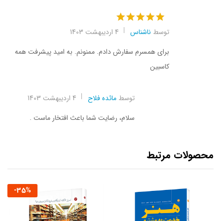
نمره
5
از 5
توسط
ناشناس
4 اردیبهشت 1403
برای همسرم سفارش دادم. ممنونم. به امید پیشرفت همه
کاسبین
توسط
مائده فلاح
4 اردیبهشت 1403
سلام، رضایت شما باعث افتخار ماست .
محصولات مرتبط
-
35
%