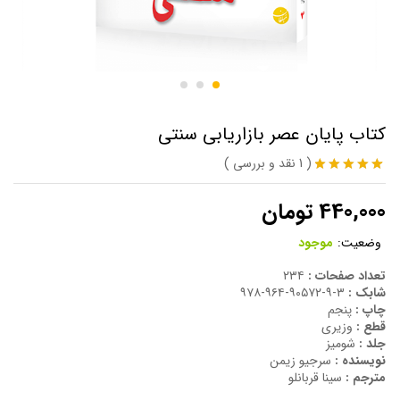
کتاب پایان عصر بازاریابی سنتی
(
1
نقد و بررسی
)
1
امتیاز
5.00
از 5 امتیاز
440,000
تومان
مشتری
وضعیت:
موجود
تعداد صفحات :
۲۳۴
شابک :
۳-۹-۹۰۵۷۲-۹۶۴-۹۷۸
چاپ :
پنجم
قطع :
وزیری
جلد :
شومیز
نویسنده :
سرجیو زیمن
مترجم :
سینا قربانلو