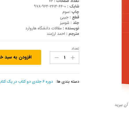
تعداد صفحات :
۷۲
شابک :
۰-۶۶-۲۶۱۴-۹۶۴-۹۷۸
چاپ :
سوم
قطع :
جیبی
جلد :
شومیز
نویسنده :
مقالات دانشگاه هاروارد
مترجم :
احمد ارژمند
تعداد
کتاب
افزودن به سبد خ
یک
کشور
یک
شرکت
دسته بندی ها:
دوره ۶ جلدی دو کتاب در یک کتاب
نیست
-
مهارتهای
آن ببرید
یک
مدیر
کارآمد