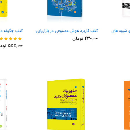
 شیوه های
کتاب کاربرد هوش مصنوعی در بازاریابی
کتاب چگونه در 
430,000
تومان
نمره
555,000
توم
5.00
از 5