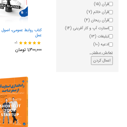
قرآن
(15)
قرآن خاتم
(7)
قرآن ریحان
(4)
استارت آپ و کار آفرینی
(14)
کتاب روابط عمومی، اصول و
عمل
تبلیغات
(13)
01
ادعیه
(10)
نمره
1,300,000
تومان
نمایش بیشتر…
5.00
از 5
اعمال کردن