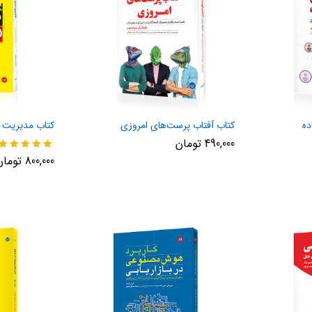
ده
کتاب آفتاب پرست‌های امروزی
کتاب مدیریت 
490,000
تومان
نمره
800,000
تومان
5.00
از 5