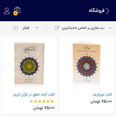
فروشگاه
0
مرتب سازی بر اساس جدیدترین
فیلتر
کتاب نورالرضا
کتاب آیات انفاق در قرآن کریم
75,000
تومان
01
نمره
75,000
تومان
5.00
از 5