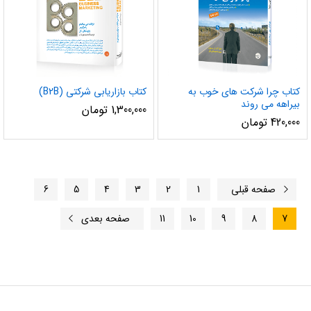
کتاب چرا شرکت های خوب به
کتاب بازاریابی شرکتی (B2B)
بیراهه می روند
1,300,000
تومان
420,000
تومان
صفحه قبلی
1
2
3
4
5
6
7
8
9
10
11
صفحه بعدی