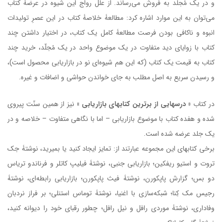
و در یک مُجلّد به فروش می‌رساند. از علل رواج این شیوه در عرضۀ کتاب
می‌توان به این موارد اشاره کرد: مطالعۀ خلاصۀ کتاب در این عصرِ تولیدات
انبوه و ناکافی بودن فرصت مطالعۀ کامل یک کتاب، در اختیار داشتن چند
کتاب با زوایای دید متفاوت در یک موضوع واحد در یک مُجلّد، خرید چند
کتاب به قیمت یک کتاب (که این هم شیوه‌ای نو در بازاریابی محصول است)،
و رسیدن سریع به اصل مطلب به جای خواندن حواشی و اضافات و غیره.
در کتاب
« درسهایی از برترین کتابهای بازاریابی »
نیز از همین سنّت پیروی
شده و هفده کتاب با موضوع بازاریابی – اما با نگاهی متفاوت – خلاصه و در
یک جلد عرضه شده است.
برخی کتابهای این مجموعه عبارتند از: تمایز ایجاد کنید یا بمیرید، نوشتۀ جک
تروت و استیو ریفکین؛ بازاریابی جنبی، نوشتۀ فیلیپ کاتلر و فرناندو تریاس
دو بس؛ گزارش پاپکورن، نوشتۀ فیث پاپکورن؛ بازاریابی رابطه‌ای، نوشتۀ
رجیس مک کِنا؛ شبکه‌سازی با اغنیا، نوشتۀ توماس استنلی؛ بر فراز نردبان
وفاداری، نوشتۀ موردی رافل و نیل رافل؛ چطور رقبای خود را دیوانه کنید،