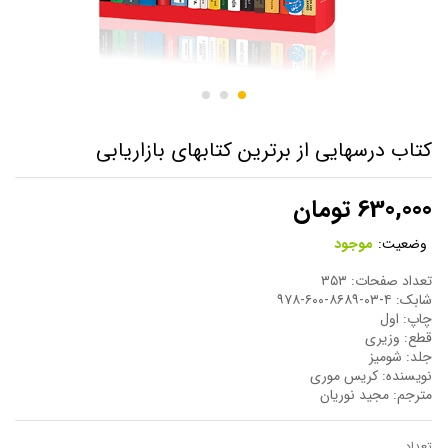
کتاب درسهایی از برترین کتابهای بازاریابی
630,000
تومان
وضعیت:
موجود
تعداد صفحات: ۳۵۳
شابک: ۴-۰۳-۸۶۸۹-۶۰۰-۹۷۸
چاپ: اول
قطع: وزیری
جلد: شومیز
نویسنده: کریس موری
مترجم: مجید نوریان
تعداد