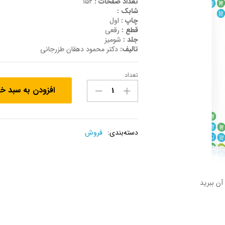
تعداد صفحات :
۱۵۲
شابک :
چاپ :
اول
قطع :
رقعی
جلد :
شومیز
تالیف:
دکتر محمود دهقان طزرجانی
تعداد
کتاب
افزودن به سبد خ
فروش
ضمانتی
عدد
دسته‌بندی:
فروش
آن ببرید