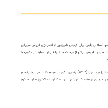
سان ژاپنی آموختم. استادان ژاپنی برای فروش تلویزیون از استراتژی فروش مویرگی
ید سازمان فروش بیش از بیست برند با فروش موفق در کشور، با
ت.
پس از استقبال خوب صاحبان کالا و خدمات، استادان و دانشجویان رشته‌های تبلیغات و بازاریابی از آثار قبلی‌ام، از جمله کتاب کمپین تبلیغاتی از برنامه‌ریزی تا اجرا (۱۳۹۳) به این نتیجه رسیدم که تمامی تجربه‌های
فروشندگی را در کتابی با نام فروش ضمانتی همراه با دو کمپین فروش ضمانتی نوشته شده در سال‌های ۱۳۹۳ و ۱۳۹۴ در اختیار مدیران فروش، کارآفرینان عزیز، استادان و دانش‌پژوهان محترم