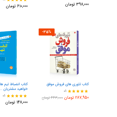
398,000
تومان
نمره
610,000
تومان
5.00
از 5
-
35
%
کتاب تئوری های فروش موفق
کتاب انضباط تیم ها 
خواهید مشتریان …
01
01
نمره
287,950
تومان
443,000
تومان
5.00
نمره
148,000
تومان
از 5
5.00
از 5