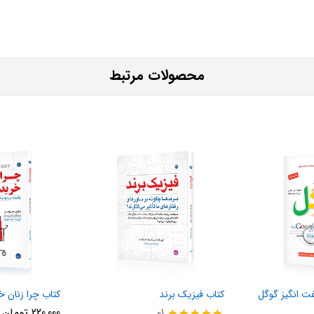
محصولات مرتبط
 انگیز گوگل
کتاب فیزیک برند
کتاب چرا زنان خ
220,000
تومان
01