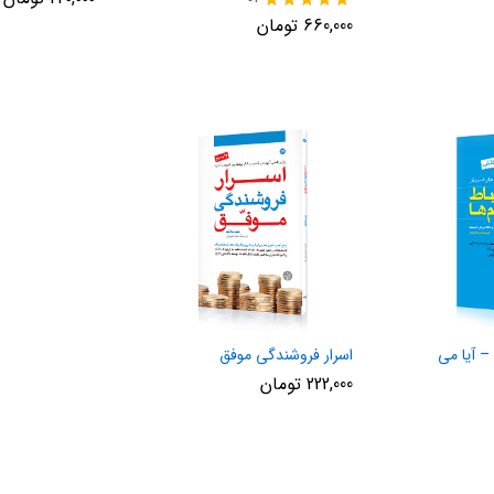
نمره
660,000
تومان
5.00
از 5
– آیا می
اسرار فروشندگی موفق
222,000
تومان