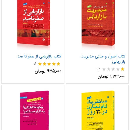
کتاب اصول و مبانی مدیریت
کتاب بازاریابی از صفر تا صد
بازاریابی
01
02
نمره
935,000
تومان
5.00
نم
1,173,000
تومان
از 5
ره
1.
00
از
5