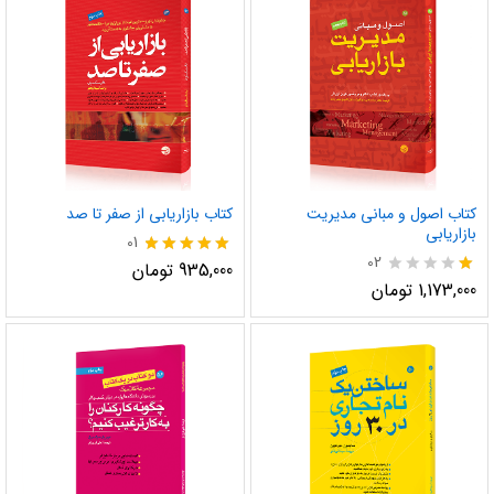
کتاب اصول و مبانی مدیریت
کتاب بازاریابی از صفر تا صد
بازاریابی
01
02
نمره
935,000
تومان
5.00
نم
1,173,000
تومان
از 5
ره
1.
00
از
5