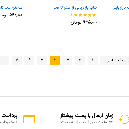
بازاریابی
کتاب بازاریابی از صفر تا صد
ساختن یک نام تجا
542,000
توما
01
نمره
935,000
تومان
5.00
از 5
صفحه قبلی
1
2
3
4
5
6
7
…
زمان ارسال با پست پیشتاز
پرداخت 
72 ساعت پس از تحویل به پست
100٪ پرداخت امن