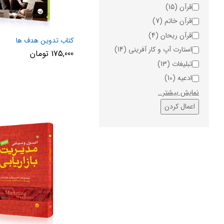
قرآن
(15)
قرآن خاتم
(7)
قرآن ریحان
(4)
کتاب تدوین هدف ها
استارت آپ و کار آفرینی
(14)
175,000
تومان
تبلیغات
(13)
ادعیه
(10)
نمایش بیشتر…
اعمال کردن