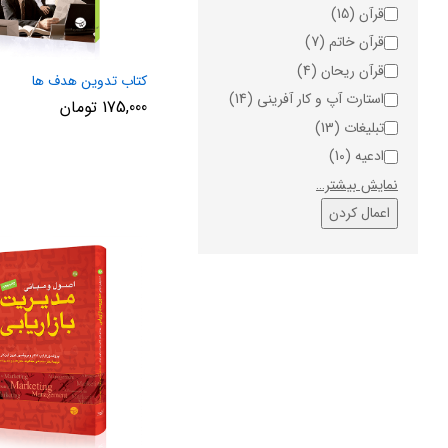
قرآن
(15)
قرآن خاتم
(7)
قرآن ریحان
(4)
کتاب تدوین هدف ها
استارت آپ و کار آفرینی
(14)
175,000
تومان
تبلیغات
(13)
ادعیه
(10)
نمایش بیشتر…
اعمال کردن