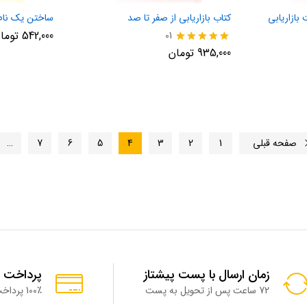
بازاریابی
کتاب بازاریابی از صفر تا صد
ساختن یک نام تجا
542,000
توما
01
نمره
935,000
تومان
5.00
از 5
صفحه قبلی
1
2
3
4
5
6
7
…
زمان ارسال با پست پیشتاز
پرداخت 
72 ساعت پس از تحویل به پست
100٪ پرداخت امن