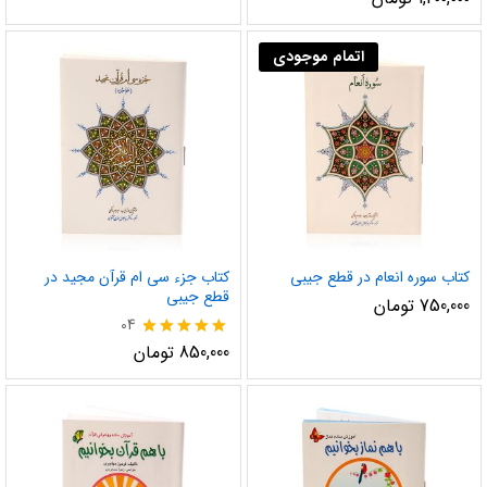
5.00
از 5
اتمام موجودی
کتاب سوره انعام در قطع جیبی
کتاب جزء سی ام قرآن مجید در
قطع جیبی
750,000
تومان
04
نمره
850,000
تومان
5.00
از 5