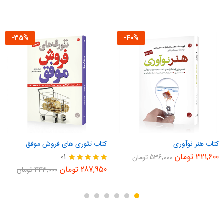
-
35
%
-
40
%
کتاب هنر نوآوری
کتاب تئوری های فروش موفق
321,600
تومان
01
536,000
تومان
نمره
287,950
تومان
443,000
تومان
5.00
از 5