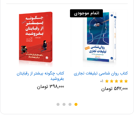
اتمام موجودی
کتاب روان‌ شناسی تبلیغات تجاری
کتاب چگونه بیشتر از رقبایتان
ک
بفروشید
01
398,000
تومان
نمره
ن
542,000
تومان
0
0
5.00
از 5
از