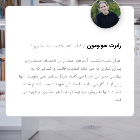
کورتنی ریوم و کارت
از کتاب "راه اندازی است
ريسک پذير باشيد. کارآف
 کتاب "هنر خدمت به مشتری"
بالايي دارند. شما در مقام
مشکلي داشته باشيد، بل
هاي ممتـاز در خدمـات مشتـري،
تصميمات خود را بررسي 
 اهميت قائلند و کساني که به
گيريد در آينده پيامدها
مي کنند، هرگز تسليم نمي شونـد. آنها
 تا مطمئن شوند درست انجام شده
م سالارانه با هر مشتري برخورد مي