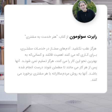
کورتنی ریوم و کار
از کتاب "راه اندازی ا
ريسک پذير باشيد. کارآ
ز کتاب "هنر خدمت به مشتری"
بالايي دارند. شما در مق
مشکلي داشته باشيد، ب
 هاي ممتـاز در خدمـات مشتـري،
تصميمات خود را بررس
ند اهميت قائلند و کساني که به
گيريد در آينده پيامد
 مي کنند، هرگز تسليم نمي شونـد. آنها
ند تا مطمئن شوند درست انجام شده
ردم سالارانه با هر مشتري برخورد مي