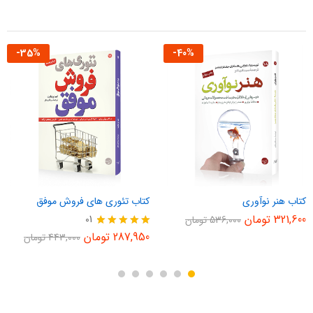
-
35
%
-
40
%
کتاب هنر نوآوری
کتاب تئوری های فروش موفق
321,600
تومان
01
536,000
تومان
نمره
287,950
تومان
443,000
تومان
5.00
از 5