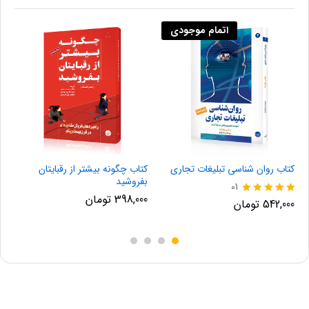
اتمام موجودی
کتاب روان‌ شناسی تبلیغات تجاری
کتاب چگونه بیشتر از رقبایتان
ک
بفروشید
01
398,000
تومان
نمره
ن
542,000
تومان
0
0
5.00
از 5
از