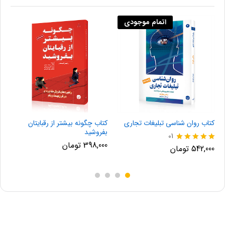
اتمام موجودی
کتاب روان‌ شناسی تبلیغات تجاری
کتاب چگونه بیشتر از رقبایتان
ک
بفروشید
01
398,000
تومان
نمره
ن
542,000
تومان
0
0
5.00
از 5
از