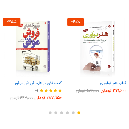
-
35
%
-
40
%
کتاب هنر نوآوری
کتاب تئوری های فروش موفق
321,600
تومان
01
536,000
تومان
نمره
287,950
تومان
443,000
تومان
5.00
از 5